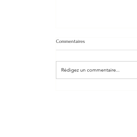
Commentaires
Rédigez un commentaire...
Trouver des tarifs compétitifs
pour un réflexologue à Nantes :
comprendre le coût de la
réflexologie à Nantes