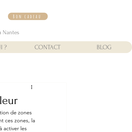
Bon cadeau
à Nantes
I ?
CONTACT
BLOG
leur
ation de zones 
t ces zones, la 
 activer les 